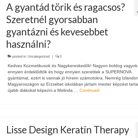
A gyantád törik és ragacsos?
Szeretnél gyorsabban
gyantázni és kevesebbet
használni?
posted in:
Uncategorized
|
0
Kedves Kozmetikusok és Nagykereskedők! Nagyon boldog vagyok
ennyien érdeklődtők és hogy ennyien szeretitek a SUPERNOVA
gyántámat, ezért is vannak jó híreim számotokra. Nemrég Izlando
Magyaroszágon az Erzsébet iskolában jártam mester képzést tarta
újabb diákokat képezni a Melinda …
Continued
Lisse Design Keratin Therapy