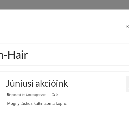
K
m-Hair
Júniusi akcióink
posted in:
Uncategorized
|
0
Megnyitáshoz kattintson a képre.