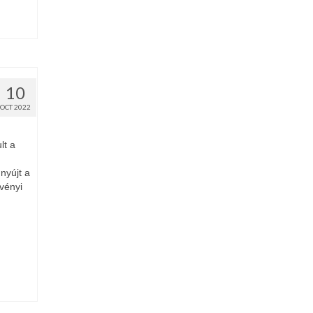
10
OCT 2022
t a
nyújt a
vényi