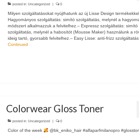
posted in:
Uncategorized
|
0
Milyen szolgáltatásokat nyújthatunk az új Lisse Design termékekke
Hagyományos szolgáltatás: simító szolgáltatás, melynél a hagyo
módszert alkalmazzuk a felvitelhez.– Expressz szolgáltatás: simító
szolgáltatás, melynél a habosítót (Mousse Maker) használunk a rö
ideig tartó, gyorsabb felvitelhez.– Easy Lisse: anti-frizz szolgáltatá
Continued
Colorwear Gloss Toner
posted in:
Uncategorized
|
0
Color of the week
@bk_eniko_hair #alfaparfmilanopro #glossto