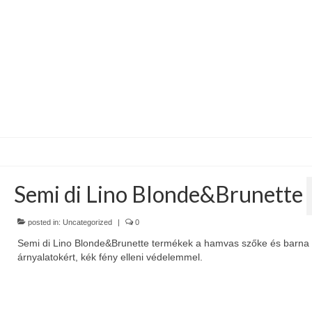
Semi di Lino Blonde&Brunette
posted in:
Uncategorized
|
0
Semi di Lino Blonde&Brunette termékek a hamvas szőke és barna
árnyalatokért, kék fény elleni védelemmel.