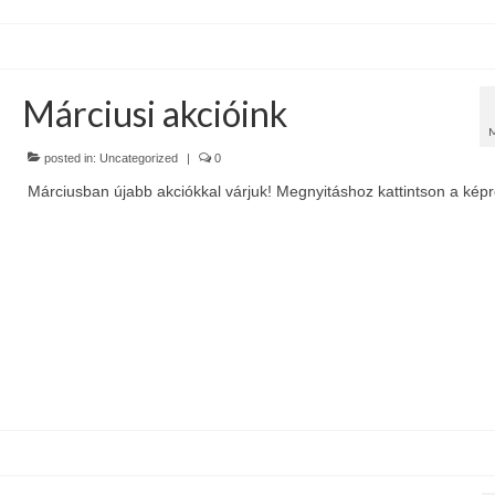
Márciusi akcióink
posted in:
Uncategorized
|
0
Márciusban újabb akciókkal várjuk! Megnyitáshoz kattintson a képr