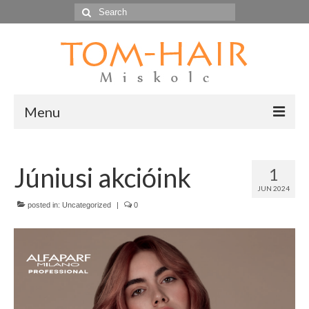
Search
for:
Menu
Kezdőlap
Júniusi akcióink
1
Hírek
JUN 2024
Termékek
posted in:
Uncategorized
|
0
Kapcsolat