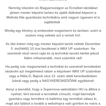
Nemrég Izlandon és Magyaroszágon az Erzsébet iskolában
jártam mester képzést tartani és újabb diákokat képezni a
Melinda féle gyantázási technikákra amit nagyon ügyesen el is
sajátitottak .
Mindig egy élmény új embereket megismerni és tanítani, ezért is
osztom meg veletek ezt a remek hírt.
Az idei évben még egy mester képzést tartok nektek December
5.-én(Hétfő) 10 órai kezdéssel a WAX UP szalonban. Ha
szeretnél részt venni rajta és új technikát tanulni kérlek jelezd
felém mihamarabb, mert számitok rád!
Ha pedig már megismerted a technikát és szeretnél termékeket
vásárolni azt megteheted nálam a képzésen WAX UP szalonban
vagy a Hélia-D, Bajnok utca 13. szám alatti kereskedésben
Jolinál vagy pedig a NAGYKERESKEDŐINK egyikkénél.
Annyi a teendőd, hogy a Supernova weboldalon HU-ra állítva a
nyelvet, fent keresd a termékek címszót, majd bármelyik
gyantára vagy termékre rá kattintva egy terméket válasz ki,
majd alul találod a tovább a webshopra való gombot és máris a