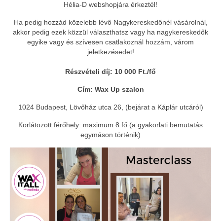
Hélia-D webshopjára érkeztél!
Ha pedig hozzád közelebb lévő Nagykereskedőnél vásárolnál,
akkor pedig ezek közzül választhatsz vagy ha nagykereskedők
egyike vagy és szívesen csatlakoznál hozzám, várom
jeletkezésedet!
Részvételi díj: 10 000 Ft./fő
Cím: Wax Up szalon
1024 Budapest, Lövőház utca 26, (bejárat a Káplár utcáról)
Korlátozott férőhely: maximum 8 fő (a gyakorlati bemutatás
egymáson történik)