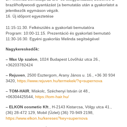
brazil/hollywoodi gyantázást (a bemutatás után a gyakorlatot a
jelentkezők egymáson végzik.
16. Új időpont egyeztetése
11:15-11:30. Felkészülés a gyakorlati bemutatóra
Program: 10:00-11:15. Prezentáció és gyakorlati bemutató
11:30-16:30. Egyéni gyakorlás Melinda segítségével
Nagykereskedők:
– Wax Up szalon
, 1024 Budapest Lövőház utca 26.,
+36203782424
– Rejuven
, 2500 Esztergom, Arany János u. 16., +36 30 934
3420,
https://www.rejuven.hu/termekek/?q=supernova
– TOM-HAIR
, Miskolc, Széchenyi István út 48.,
+06304425544,
https://tom-hair.hu/
– ELKON cosmetic Kft
., H-2143 Kistarcsa, Völgy utca 41.,
(36) 28-472 129, Mobil (Üzlet):(36) 70-949 2198,
https://www.elkon.hu/kereses?key=supernova