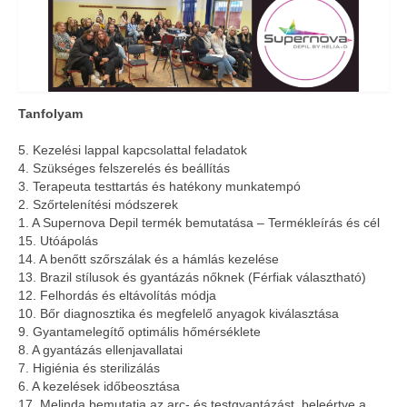
Tanfolyam
5. Kezelési lappal kapcsolattal feladatok
4. Szükséges felszerelés és beállítás
3. Terapeuta testtartás és hatékony munkatempó
2. Szőrtelenítési módszerek
1. A Supernova Depil termék bemutatása – Termékleírás és cél
15. Utóápolás
14. A benőtt szőrszálak és a hámlás kezelése
13. Brazil stílusok és gyantázás nőknek (Férfiak választható)
12. Felhordás és eltávolítás módja
10. Bőr diagnosztika és megfelelő anyagok kiválasztása
9. Gyantamelegítő optimális hőmérséklete
8. A gyantázás ellenjavallatai
7. Higiénia és sterilizálás
6. A kezelések időbeosztása
17. Melinda bemutatja az arc- és testgyantázást, beleértve a