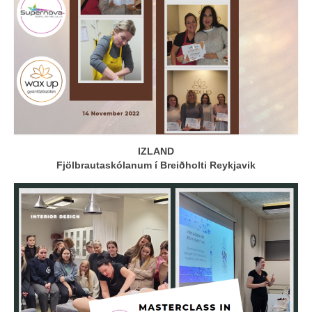
IZLAND
Fjölbrautaskólanum í Breiðholti Reykjavik