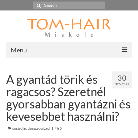
Search
for:
Menu
Kezdőlap
A gyantád törik és
30
Hírek
NOV 2022
ragacsos? Szeretnél
Termékek
gyorsabban gyantázni és
Kapcsolat
kevesebbet használni?
posted in:
Uncategorized
|
0